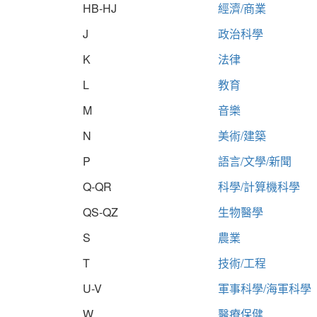
HB-HJ
經濟/商業
J
政治科學
K
法律
L
教育
M
音樂
N
美術/建築
P
語言/文學/新聞
Q-QR
科學/計算機科學
QS-QZ
生物醫學
S
農業
T
技術/工程
U-V
軍事科學/海軍科學
W
醫療保健