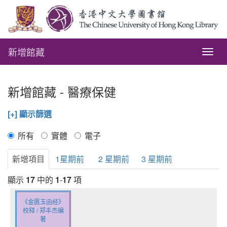
新增館藏
Togg
navig
新增館藏 - 醫療保健
[+] 顯示篩選
所有
實體
電子
新增項目
1星期前
2 星期前
3 星期前
顯示
17
中的
1
-
17
項
《金匮玉函经》
校释 / 郑丰杰编
著