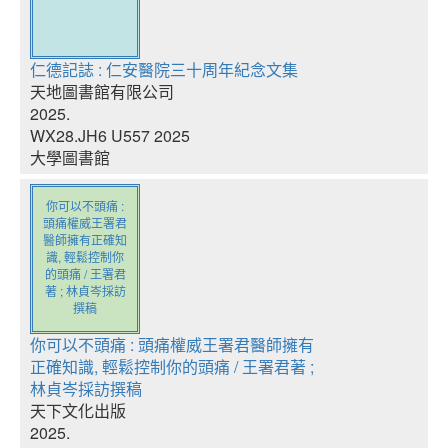
仁德記誌 : 仁安醫院三十周年紀念文集
天地圖書館有限公司
2025.
WX28.JH6 U557 2025
大學圖書館
你可以不頭痛 :
頭痛權威王署君
醫師擁有正確知
識, 輕鬆控制你
的頭痛 / 王署君
著 ; 林貞岑採訪
撰稿
你可以不頭痛 : 頭痛權威王署君醫師擁有
正確知識, 輕鬆控制你的頭痛 / 王署君著 ;
林貞岑採訪撰稿
天下文化出版
2025.