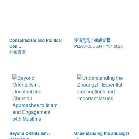
Conspiracism and Political
宇宙泡泡 / 崔譯文著
Con...
PL2934.3.U5347 Y84 2026
在線資源
Beyond Orientalism :
Understanding the Zhuangzi