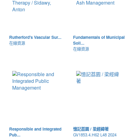
Rutherford's Vascular Sur...
Fundamentals of Municipal
在線資源
Soli...
在線資源
Responsible and Integrated
憶記荔園 / 梁經緯著
Pub...
GV1853.4.H62 L48 2024