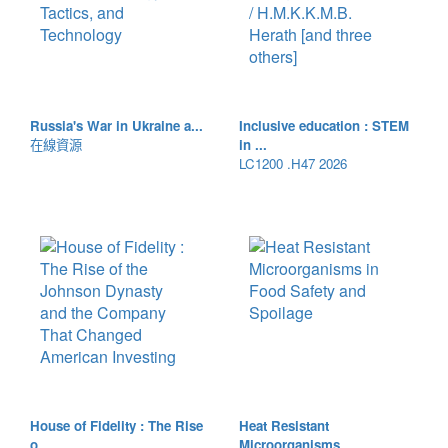
Russia's War in Ukraine a...
Inclusive education : STEM
在線資源
in ...
LC1200 .H47 2026
House of Fidelity : The Rise
Heat Resistant
o...
Microorganisms ...