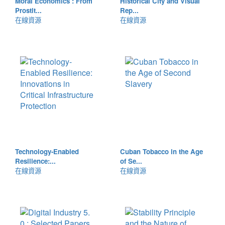
Moral Economics : From
Historical City and Visual
Prostit...
Rep...
在線資源
在線資源
Technology-Enabled
Cuban Tobacco in the Age
Resilience:...
of Se...
在線資源
在線資源