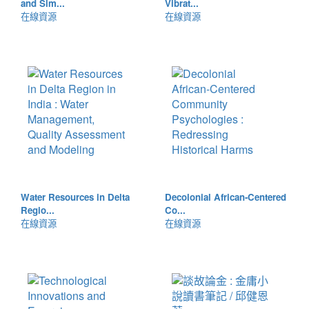
and Sim...
Vibrat...
在線資源
在線資源
Water Resources in Delta
Decolonial African-Centered
Regio...
Co...
在線資源
在線資源