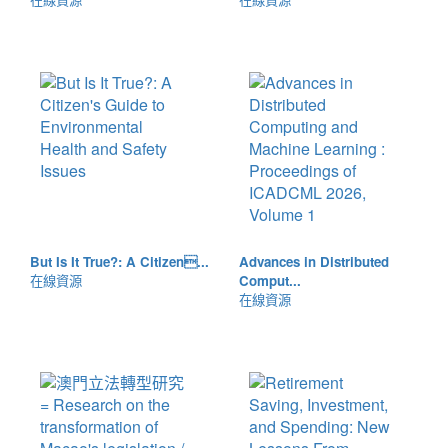
But Is It True?: A Citizen...
Advances in Distributed
在線資源
Comput...
在線資源