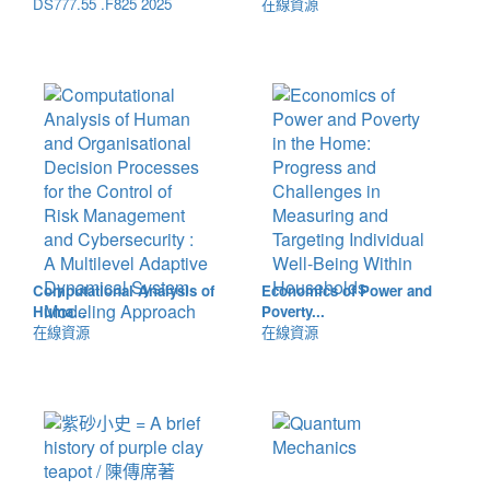
DS777.55 .F825 2025
在線資源
Computational Analysis of
Economics of Power and
Huma...
Poverty...
在線資源
在線資源