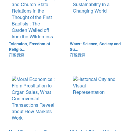
Toleration, Freedom of
Water: Science, Society and
Religio...
Su...
在線資源
在線資源