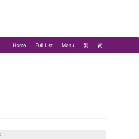
Home
Full List
Menu
繁
简
著