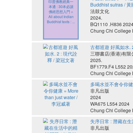
印度佛教經典一
Buddhist sutras /
本通 : 30本必讀
法鼓文化
佛經思想入門 =
All about Indian
2024.
Buddhist texts : ...
BQ1110 .H836 202
Chung Chi College E
古都巡遊 好風如水. 2
三聯書店(香港)有限
2025.
BF1779.F4 L552 20
Chung Chi College E
多喝水並不會令你健康 = M
非凡出版
2024
WA675 L554 2024
Chung Chi College E
失序日常 : 潛藏在生
非凡出版