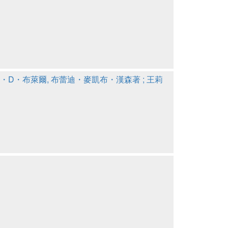
・D・布萊爾, 布蕾迪・麥凱布・漢森著 ; 王莉