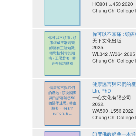
HQ801 .J453 2020
Chung Chi College E
你可以不頭痛 : 頭
你可以不頭痛 : 頭
天下文化出版
痛權威王署君醫
2025.
師擁有正確知識,
輕鬆控制你的頭
WL342 .W364 2025
痛 / 王署君著 ; 林
Chung Chi College E
貞岑採訪撰稿
健康謠言與它們的產地 : 頂
健康謠言與它們
Lin, PhD
的產地 : 頂尖國際
一心文化有限公司
期刊評審解答50
個醫學迷思 / 林慶
2022.
順著 = Health
WA590 .L556 2022
rumors & ...
Chung Chi College E
印度佛教經典一本通 : 30本必讀