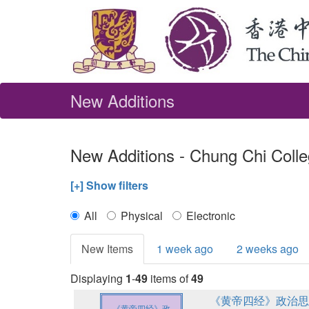
New Additions
New Additions - Chung Chi Colle
[+] Show filters
All
Physical
Electronic
New Items
1 week ago
2 weeks ago
Displaying
1
-
49
items of
49
《黄帝四经》政治思想研究 = 
《黄帝四经》政