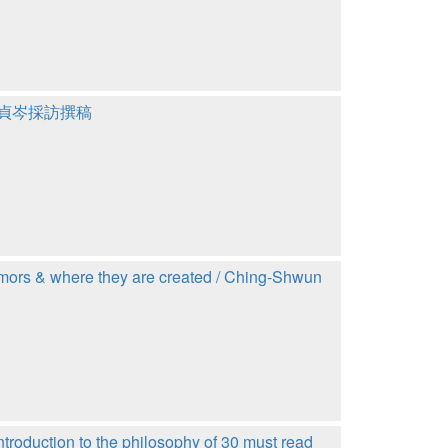
林貞岑採訪撰稿
re they are created / Ching-Shwun
tion to the philosophy of 30 must read