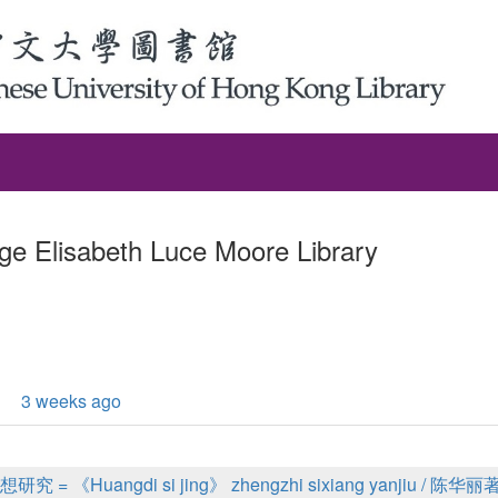
ge Elisabeth Luce Moore Library
3 weeks ago
《Huangdi si jing》 zhengzhi sixiang yanjiu / 陈华丽