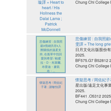
Chung Chi College E
悲傷練習 : 自我照
悲傷練習 : 自我照
雯譯 = The long grie
顧x情緖共存x人
日月文化出版股份有
際關係的溫柔支
持, 在孤單中找回
2025.
愛與希望 / 帕蜜
BF575.G7 B52812 
拉・D・布萊爾,
Chung Chi College E
布蕾迪・麥凱
布・...
懷疑思考 / 岡佐紀子
懷疑思考 / 岡佐紀
星出版/遠足文化事
子著 ; 謝敏怡譯
2025.
BF441 .O5312 2025
Chung Chi College E