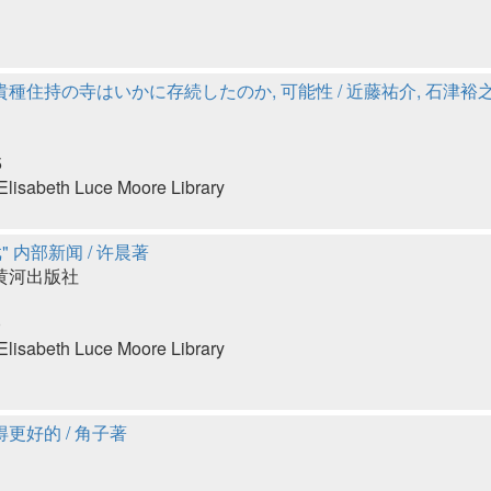
貴種住持の寺はいかに存続したのか, 可能性 / 近藤祐介, 石津裕
5
lisabeth Luce Moore Library
" 内部新闻 / 许晨著
黄河出版社
0
lisabeth Luce Moore Library
更好的 / 角子著