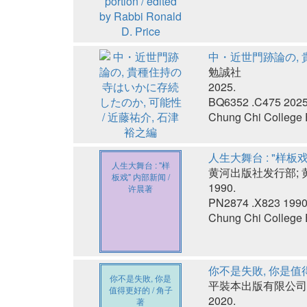
中・近世門跡論の, 
勉誠社
2025.
BQ6352 .C475 202
Chung Chi College E
人生大舞台 : "样板戏
人生大舞台 : "样
黄河出版社发行部; 
板戏" 内部新闻 /
1990.
许晨著
PN2874 .X823 199
Chung Chi College E
你不是失敗, 你是值得
你不是失敗, 你是
平裝本出版有限公司
值得更好的 / 角子
2020.
著