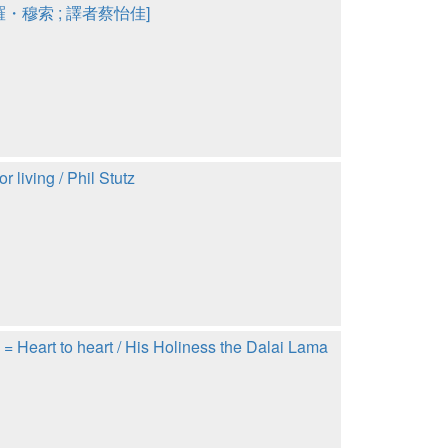
[作者卡羅・穆索 ; 譯者蔡怡佳]
g / Phil Stutz
eart / His Holiness the Dalai Lama