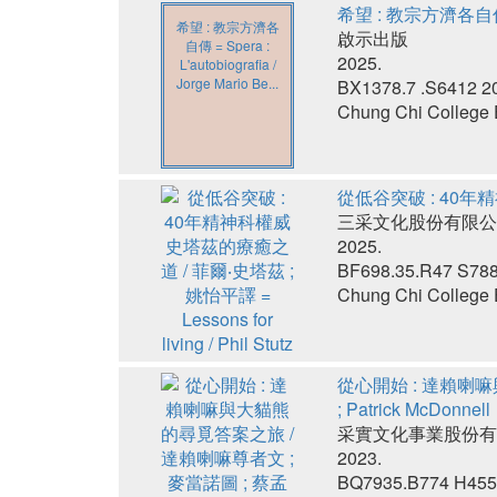
希望 : 教宗方濟各自傳 = S
希望 : 教宗方濟各
啟示出版
自傳 = Spera :
2025.
L'autobiografia /
Jorge Mario Be...
BX1378.7 .S6412 2
Chung Chi College E
從低谷突破 : 40年精神科
三采文化股份有限公
2025.
BF698.35.R47 S78
Chung Chi College E
從心開始 : 達賴喇嘛與大貓
; Patrick McDonnell
采實文化事業股份有
2023.
BQ7935.B774 H455