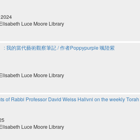
 2024
lisabeth Luce Moore Library
: 我的當代藝術觀察筆記 / 作者Poppypurple 颯陸紫
lisabeth Luce Moore Library
hts of Rabbi Professor David Weiss Halivni on the weekly Torah 
25
lisabeth Luce Moore Library